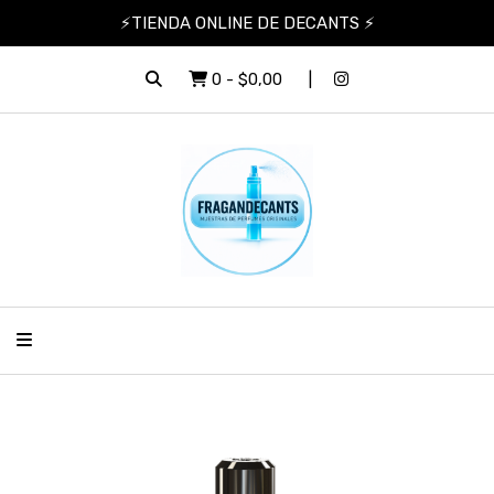
⚡TIENDA ONLINE DE DECANTS ⚡
0
-
$0,00