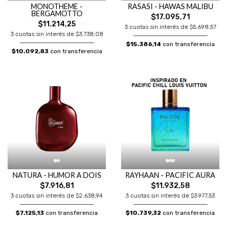
MONOTHEME -
RASASI - HAWAS MALIBU
BERGAMOTTO
$17.095,71
$11.214,25
3 cuotas sin interés de $5.698,57
3 cuotas sin interés de $3.738,08
$15.386,14
con transferencia
$10.092,83
con transferencia
NATURA - HUMOR A DOIS
RAYHAAN - PACIFIC AURA
$7.916,81
$11.932,58
3 cuotas sin interés de $2.638,94
3 cuotas sin interés de $3.977,53
$7.125,13
con transferencia
$10.739,32
con transferencia