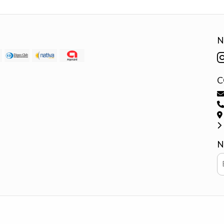
N
C
N