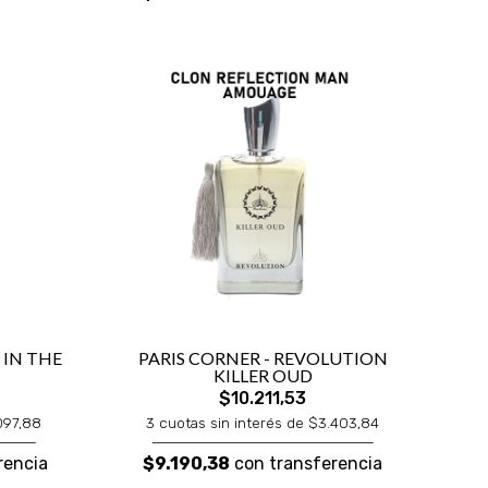
 IN THE
PARIS CORNER - REVOLUTION
KILLER OUD
$10.211,53
097,88
3 cuotas sin interés de $3.403,84
rencia
$9.190,38
con transferencia