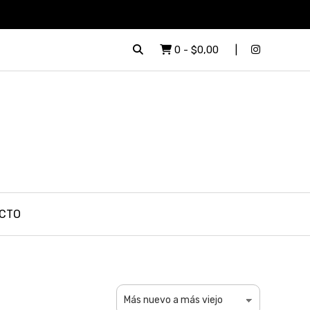
0
-
$0,00
CTO