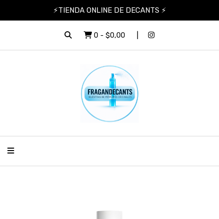
⚡TIENDA ONLINE DE DECANTS ⚡
0
-
$0,00