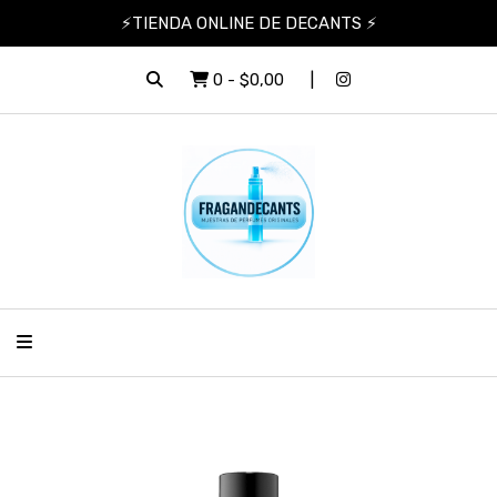
⚡TIENDA ONLINE DE DECANTS ⚡
0
-
$0,00