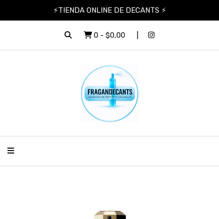
⚡TIENDA ONLINE DE DECANTS ⚡
0
-
$0,00