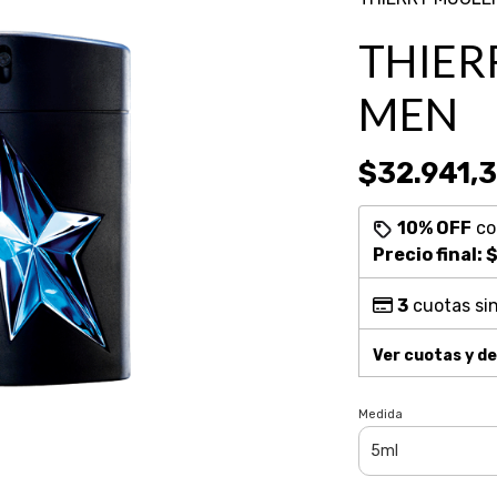
THIER
MEN
$32.941,
10% OFF
c
Precio final:
$
3
cuotas sin
Ver cuotas y d
Medida