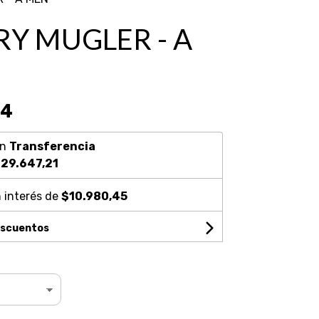
RY MUGLER - A
34
on
Transferencia
29.647,21
 interés de
$10.980,45
escuentos