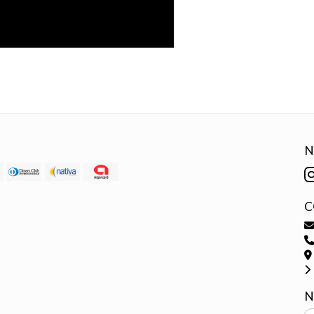
N
C
N