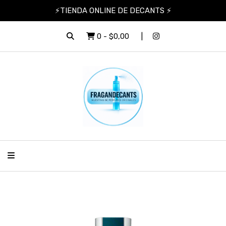
⚡TIENDA ONLINE DE DECANTS ⚡
0
-
$0,00