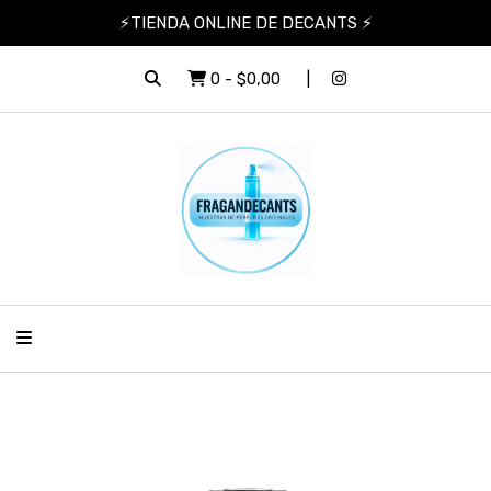
⚡TIENDA ONLINE DE DECANTS ⚡
0
-
$0,00