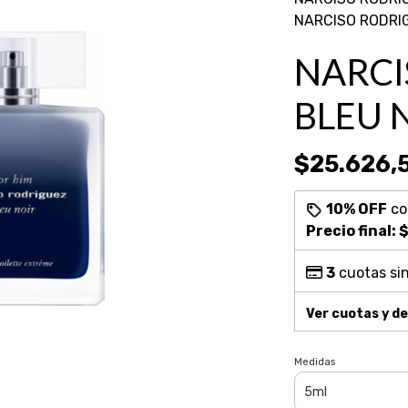
NARCISO RODRIG
NARCI
BLEU 
$25.626,
10% OFF
c
Precio final:
$
3
cuotas sin
Ver cuotas y d
Medidas