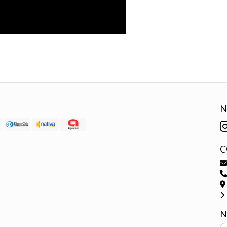
N
C
N