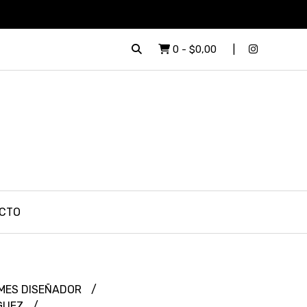
0
-
$0,00
CTO
MES DISEÑADOR
GUEZ