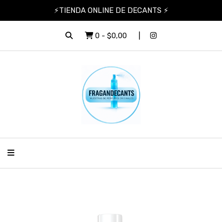
⚡TIENDA ONLINE DE DECANTS ⚡
0
-
$0,00