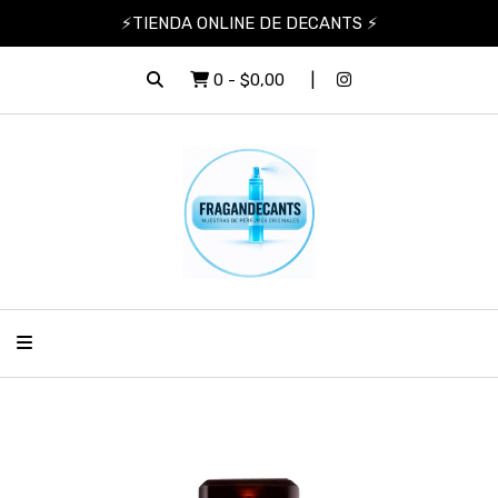
⚡TIENDA ONLINE DE DECANTS ⚡
0
-
$0,00