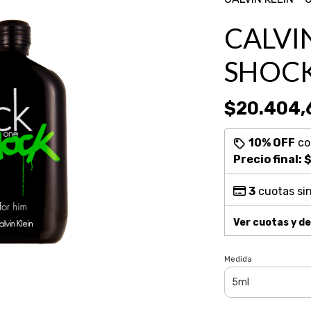
CALVIN
SHOC
$20.404,
10% OFF
c
Precio final:
$
3
cuotas sin
Ver cuotas y d
Medida