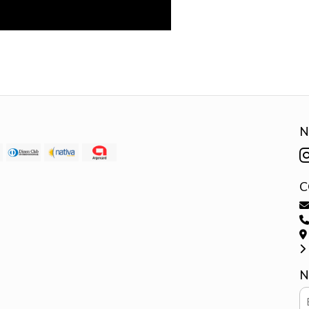
N
C
N