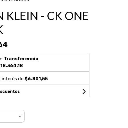
 KLEIN - CK ONE
K
64
on
Transferencia
18.364,18
 interés de
$6.801,55
escuentos