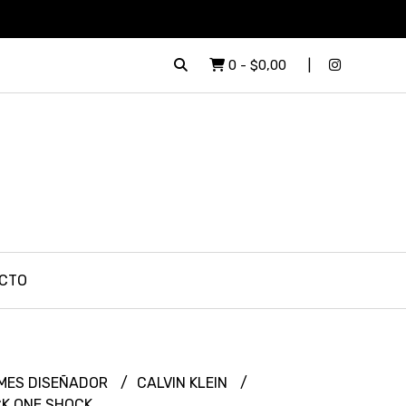
0
-
$0,00
CTO
MES DISEÑADOR
CALVIN KLEIN
 CK ONE SHOCK