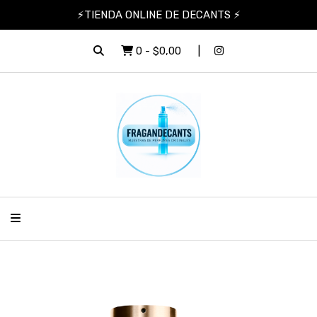
⚡TIENDA ONLINE DE DECANTS ⚡
0
-
$0,00