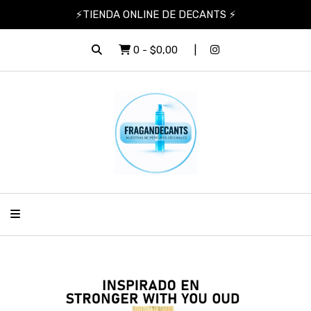
⚡TIENDA ONLINE DE DECANTS ⚡
0
-
$0,00