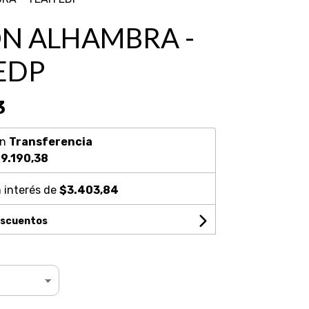
N ALHAMBRA -
EDP
3
on
Transferencia
9.190,38
 interés de
$3.403,84
escuentos