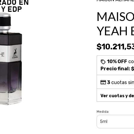
MAISO
YEAH 
$10.211,5
10% OFF
c
Precio final:
$
3
cuotas sin
Ver cuotas y d
Medida