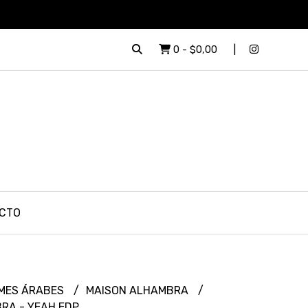
0
-
$0,00
CTO
MES ÁRABES
MAISON ALHAMBRA
RA - YEAH EDP