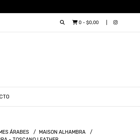
0
-
$0,00
CTO
MES ÁRABES
MAISON ALHAMBRA
RA - TOSCANO LEATHER