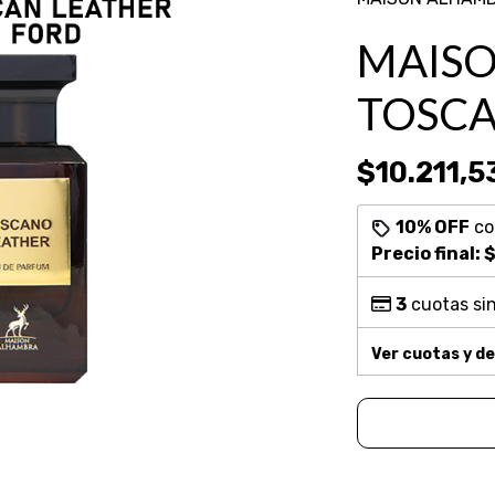
MAISO
TOSCA
$10.211,5
10% OFF
c
Precio final:
$
3
cuotas sin
Ver cuotas y d