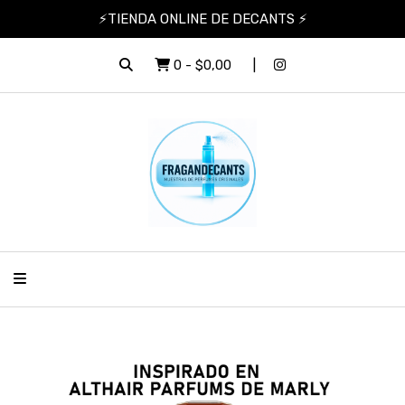
⚡TIENDA ONLINE DE DECANTS ⚡
0
-
$0,00