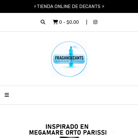
⚡TIENDA ONLINE DE DECANTS ⚡
0
-
$0,00