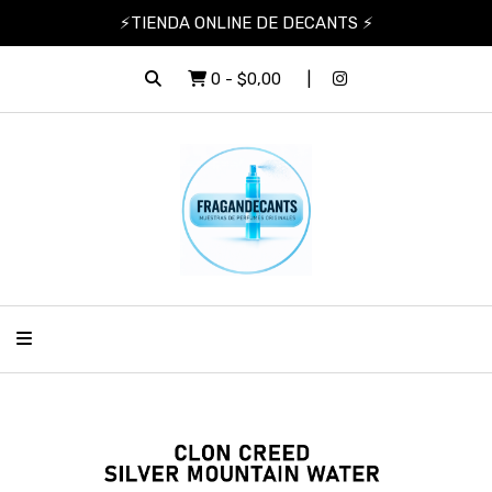
⚡TIENDA ONLINE DE DECANTS ⚡
0
-
$0,00