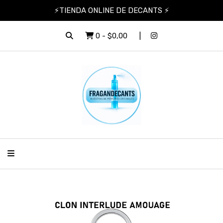
⚡TIENDA ONLINE DE DECANTS ⚡
0
-
$0,00